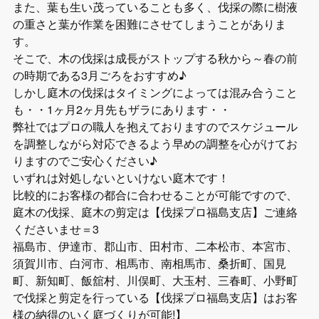
また、葉も生い茂っていることも多く、伐採の際に樹液
の重さと葉が作業を困難にさせてしまうことがありま
す。
そこで、木の伐採は成長がストップする秋から～春の前
の時期である3月ごろをおすすめ♪
しかし庭木の伐採はタイミングによっては混み合うこと
も・・1ヶ月2ヶ月先もザラにあります・・
弊社ではプロの職人を抱えておりますのでスケジュール
を調整しながら対応できるよう早めの調整を心がけてお
りますのでご安心ください♪
いずれは対処しないといけない庭木です！
比較的にお客様の都合に合わせることが可能ですので、
庭木の伐採、庭木の剪定は【伐採プロ福島支店】ご連絡
くださいませ＝3
福島市、伊達市、郡山市、田村市、二本松市、本宮市、
須賀川市、白河市、相馬市、南相馬市、桑折町、国見
町、新知町、飯舘村、川俣町、大玉村、三春町、小野町
で伐採と剪定を行っている【伐採プロ福島支店】はお客
様の納得のいく庭づくりが可能!】