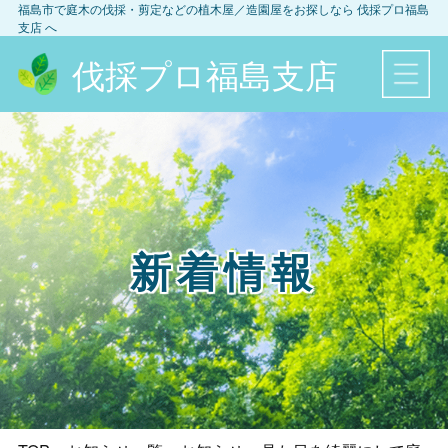
福島市
で庭木の伐採・剪定などの植木屋／造園屋をお探しなら
伐採プロ福島
支店
へ
伐採プロ福島支店
新着情報