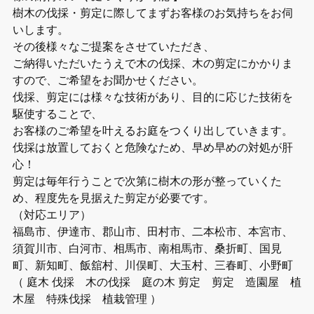
樹木の伐採・剪定に際してまずお客様のお気持ちをお伺
いします。
その後様々なご提案をさせていただき、
ご納得いただいたうえで木の伐採、木の剪定にかかりま
すので、ご希望をお聞かせください。
伐採、剪定には様々な技術があり、目的に応じた技術を
駆使することで、
お客様のご希望を叶えるお庭をつくり出していきます。
伐採は放置しておくと危険なため、早め早めの対処が肝
心！
剪定は毎年行うことで次第に樹木の形が整っていくた
め、程度先を見据えた剪定が必要です。
（対応エリア）
福島市、伊達市、郡山市、田村市、二本松市、本宮市、
須賀川市、白河市、相馬市、南相馬市、桑折町、国見
町、新知町、飯舘村、川俣町、大玉村、三春町、小野町
（ 庭木 伐採 木の伐採 庭の木 剪定 剪定 造園屋 植
木屋 特殊伐採 植栽管理 ）