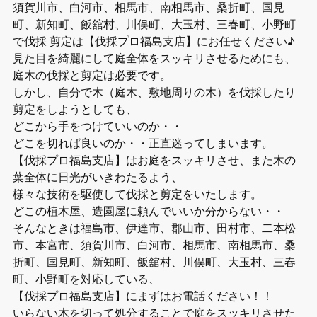
須賀川市、白河市、相馬市、南相馬市、桑折町、国見
町、新知町、飯舘村、川俣町、大玉村、三春町、小野町
で伐採 剪定は【伐採プロ福島支店】にお任せください♪
見た目を綺麗にして庭全体をスッキリさせるためにも、
庭木の伐採と剪定は必要です。
しかし、自分で木（庭木、敷地周りの木）を伐採したり
剪定をしようとしても、
どこから手をつけていいのか・・
どこを切れば良いのか・・正直迷ってしまいます。
【伐採プロ福島支店】はお庭をスッキリさせ、また木の
葉全体に日光がいきわたるよう、
様々な技術を駆使して伐採と剪定をいたします。
どこの植木屋、造園屋に頼んでいいか分からない・・
そんなときは福島市、伊達市、郡山市、田村市、二本松
市、本宮市、須賀川市、白河市、相馬市、南相馬市、桑
折町、国見町、新知町、飯舘村、川俣町、大玉村、三春
町、小野町を対応している、
【伐採プロ福島支店】にまずはお電話ください！！
いらない木を切って処分することで庭をスッキリさせた