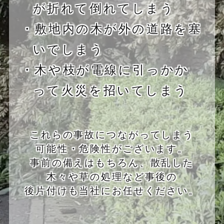
が折れて倒れてしまう
・敷地内の木が外の道路を塞
いでしまう
・木や枝が電線に引っかか
って火災を招いてしまう
これらの事故につながってしまう
可能性・危険性がございます。
事前の備えはもちろん、散乱した
木々や草の処理など事後の
後片付けも当社にお任せください。