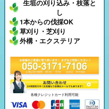
生垣の刈り込み・枝落と
し
1本からの伐採OK
草刈り・芝刈り
外構・エクステリア
050-3171-7106
お電話受付時間
08:00 ~ 19:00
定休日
年中無休
各種クレジットカード利用可能