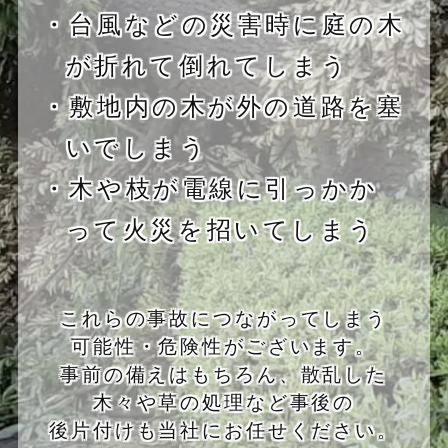
・台風などの災害時に庭の木
が折れて倒れてしまう
・敷地内の木が外の道路を塞
いでしまう
・木や枝が電線に引っかか
って火災を招いてしまう
これらの事故につながってしまう
可能性・危険性がございます。
事前の備えはもちろん、散乱した
木々や草の処理など事後の
後片付けも当社にお任せください。