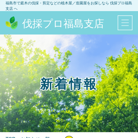
福島市
で庭木の伐採・剪定などの植木屋／造園屋をお探しなら
伐採プロ福島
支店
へ
伐採プロ福島支店
新着情報