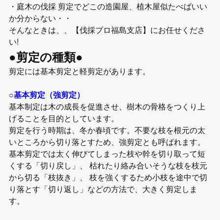
・庭木の伐採 剪定でどこの造園屋、植木屋似たべばいい
か分からない・・
そんなときは、、【伐採プロ福島支店】にお任せくださ
い!
●剪定の種類●
剪定には基本剪定と軽剪定があります。
○基本剪定（強剪定）
基本制定は木の成長を促進させ、樹木の骨格をつくり上
げることを目的としています。
剪定を行う時期は、冬か春頃です。不要な枝を根元の太
いところから切り落とすため、強剪定とも呼ばれます。
基本剪定では太く伸びてしまった枝や幹を切り取って短
くする「切り戻し」、 枯れたり絡み合いそうな枝を枝元
から切る「枝抜き」、 枝を強くするため小枝を途中で切
り落とす「切り返し」などの方法で、大きく剪定しま
す。