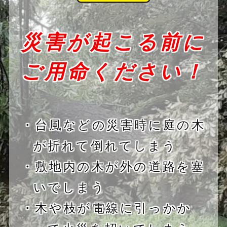
災害が起こる前に
ご用命ください！
・台風などの災害時に庭の木
が折れて倒れてしまう
・敷地内の木が外の道路を塞
いでしまう
・木や枝が電線に引っかか