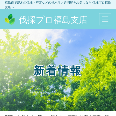
福島市
で庭木の伐採・剪定などの植木屋／造園屋をお探しなら
伐採プロ福島
支店
へ
伐採プロ福島支店
新着情報