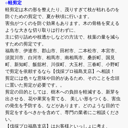
○軽剪定
軽剪定は木の形を整えたり、茂りすぎて枝が枯れるのを
防ぐための剪定で、夏か秋頃に行います。
害虫がつくのを防ぐ効果もあります。木の骨格を変える
ような大きな切り取りは行わずに、
主に切り詰めや枝透かしなどの方法で、枝葉の量を減ら
すための剪定です。
福島市、伊達市、郡山市、田村市、二本松市、本宮市、
須賀川市、白河市、相馬市、南相馬市、桑折町、国見
町、新知町、飯舘村、川俣町、大玉村、三春町、小野町
で剪定を依頼するなら【伐採プロ福島支店】へ相談！
剪定には色々な意味や目的があるため、そのことを念頭
に置いた剪定が必要です。。
剪定の目的としては、樹木への負担を軽減する、新芽を
出させる、花や果実を育てる、 美しい形をつくる、害虫
の発生を予防する、などがあります。どのような目的で
剪定をするべきかを含めて、専門の業者にご相談くださ
い。
【伐採プロ福島支店】はお客様といっしょに考え、