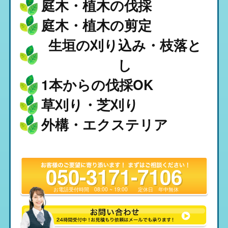
庭木・植木の伐採
庭木・植木の剪定
生垣の刈り込み・枝落と
し
1本からの伐採OK
草刈り・芝刈り
外構・エクステリア
050-3171-7106
お電話受付時間
08:00 ~ 19:00
定休日
年中無休