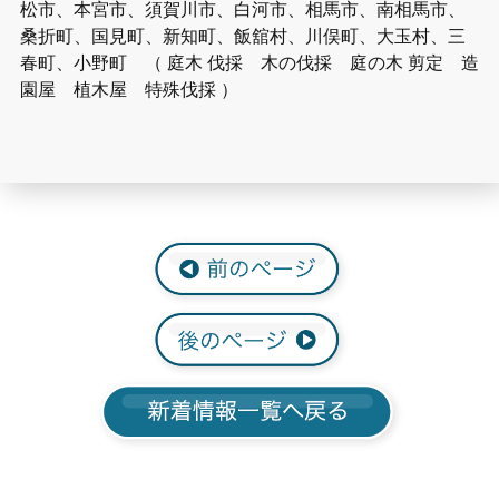
松市、本宮市、須賀川市、白河市、相馬市、南相馬市、
桑折町、国見町、新知町、飯舘村、川俣町、大玉村、三
春町、小野町 （ 庭木 伐採 木の伐採 庭の木 剪定 造
園屋 植木屋 特殊伐採 ）