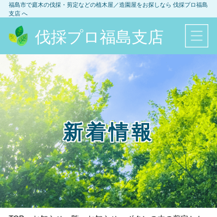
福島市
で庭木の伐採・剪定などの植木屋／造園屋をお探しなら
伐採プロ福島
支店
へ
伐採プロ福島支店
新着情報