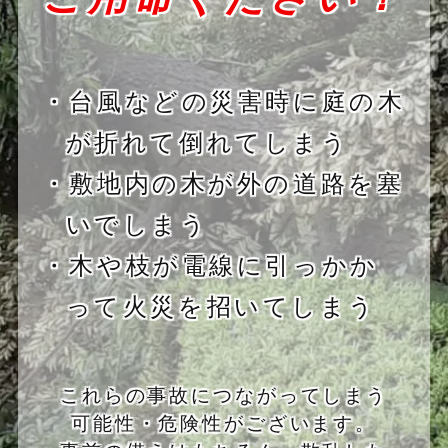
・台風などの災害時に庭の木
が折れて倒れてしまう
・敷地内の木が外の道路を塞
いでしまう
・木や枝が電線に引っかか
って火災を招いてしまう
これらの事故につながってしまう
可能性・危険性がございます。