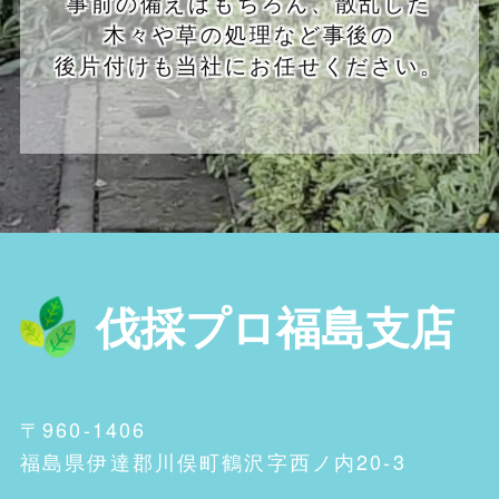
事前の備えはもちろん、散乱した
木々や草の処理など事後の
後片付けも当社にお任せください。
伐採プロ福島支店
〒960-1406
福島県伊達郡川俣町鶴沢字西ノ内20-3