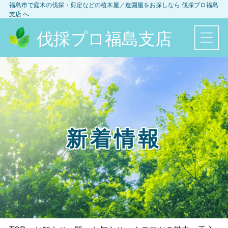
福島市
で庭木の伐採・剪定などの植木屋／造園屋をお探しなら
伐採プロ福島
支店
へ
伐採プロ福島支店
新着情報