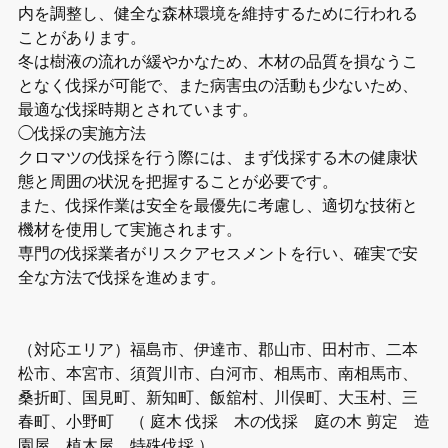
内を調整し、健全な森林環境を維持するために行われる
ことがあります。
冬は樹液の流れが緩やかなため、木材の品質を損なうこ
となく伐採が可能で、また病害虫の活動も少ないため、
最適な伐採時期とされています。
◯伐採の実施方法
クロマツの伐採を行う際には、まず伐採する木の健康状
態と周囲の状況を把握することが必要です。
また、伐採作業は安全を最優先に考慮し、適切な技術と
機材を使用して実施されます。
専門の伐採業者がリスクアセスメントを行い、確実で安
全な方法で伐採を進めます。
（対応エリア）福島市、伊達市、郡山市、田村市、二本
松市、本宮市、須賀川市、白河市、相馬市、南相馬市、
桑折町、国見町、新知町、飯舘村、川俣町、大玉村、三
春町、小野町 （ 庭木 伐採 木の伐採 庭の木 剪定 造
園屋 植木屋 特殊伐採 ）