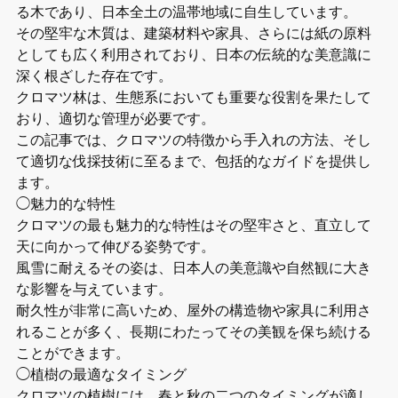
る木であり、日本全土の温帯地域に自生しています。
その堅牢な木質は、建築材料や家具、さらには紙の原料
としても広く利用されており、日本の伝統的な美意識に
深く根ざした存在です。
クロマツ林は、生態系においても重要な役割を果たして
おり、適切な管理が必要です。
この記事では、クロマツの特徴から手入れの方法、そし
て適切な伐採技術に至るまで、包括的なガイドを提供し
ます。
◯魅力的な特性
クロマツの最も魅力的な特性はその堅牢さと、直立して
天に向かって伸びる姿勢です。
風雪に耐えるその姿は、日本人の美意識や自然観に大き
な影響を与えています。
耐久性が非常に高いため、屋外の構造物や家具に利用さ
れることが多く、長期にわたってその美観を保ち続ける
ことができます。
◯植樹の最適なタイミング
クロマツの植樹には、春と秋の二つのタイミングが適し