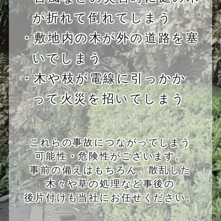
が折れて倒れてしまう
・敷地内の木が外の道路を塞
いでしまう
・木や枝が電線に引っかか
って火災を招いてしまう
これらの事故につながってしまう
可能性・危険性がございます。
事前の備えはもちろん、散乱した
木々や草の処理など事後の
後片付けも当社にお任せください。