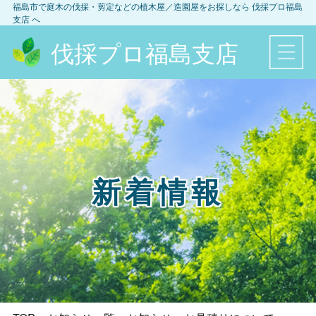
福島市
で庭木の伐採・剪定などの植木屋／造園屋をお探しなら
伐採プロ福島
支店
へ
伐採プロ福島支店
新着情報