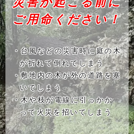
災害が起こる前に
ご用命ください！
・台風などの災害時に庭の木
が折れて倒れてしまう
・敷地内の木が外の道路を塞
いでしまう
・木や枝が電線に引っかか
って火災を招いてしまう