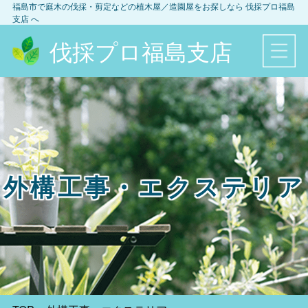
福島市
で庭木の伐採・剪定などの植木屋／造園屋をお探しなら
伐採プロ福島
支店
へ
伐採プロ福島支店
外構工事・エクステリア