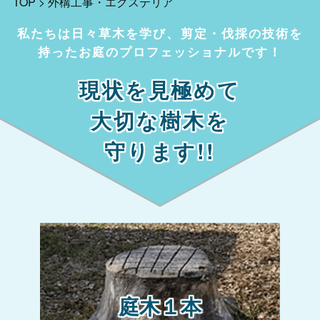
TOP
>
外構工事・エクステリア
私たちは日々草木を学び、剪定・伐採の技術を
持ったお庭のプロフェッショナルです！
現状を見極めて
大切な樹木を
守ります!!
庭木１本